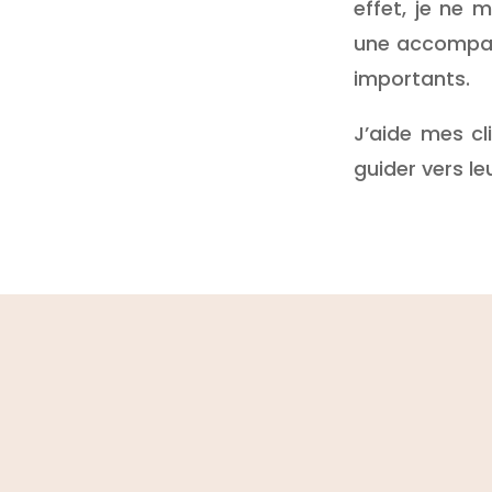
effet, je ne
une accompag
importants.
J’aide mes cl
guider vers le