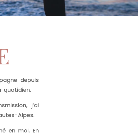
E
mpagne depuis
r quotidien.
mission, j’ai
Hautes-Alpes.
né en moi. En